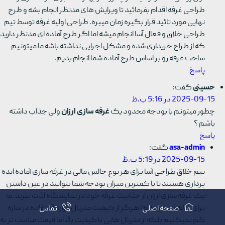
طراحی غرفه اقدام بفرمائید تا ویرایش های مدنظر انجام بشه و طرح
نهایی مورد تائید قرار بگیره زمان میبره. طراحی اولیه غرفه توسط تیم
طراحی خلاق و فعال آسا انجام میشه اما اگر طرح آماده ای مدنظر دارید
که از طراح خریداری شده و مشکل اجرایی نداشته باشه ما میتونیم
ساخت غرفه رو بر اساس طرح آماده شما انجام بدیم.
پاسخ
حسینی
گفت:
2025-09-15 در 5:16 ب.ظ
چطور میتونم با بودجه محدود یک
غرفه سازی ارزان
ولی جذاب داشته
باشم ؟
پاسخ
asa-admin
گفت:
2025-09-15 در 5:19 ب.ظ
تیم خلاق طراحی آسا برای هر نوع چالش مالی در غرفه سازی آماده ایده
پردازی هستند تا با کمترین میزان بودجه شما بتوانید در عین داشتن
یک غرفه سازی ارزان از جذابیت غرفه خود در نمایشگاه لذت ببرید. ما
برای کاهش هزینه ها هرگز از کیفیت متریال مورد استفاده در سازه
صفحه اصلی
تماس
کم نمیکنیم بلکه از متریال هایی با کیفیت بالا اما قیمت مناسب تر به