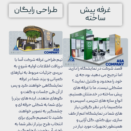
غرفه پیش
طراحی رایگان
ساخته
تیم طراحی غرفه شرکت آسا با
دریافت اطلاعات اولیه شروع به
قصد شرکت در نمایشگاه را دارید
بررسی جزئیات مربوط به نیازهای
اما ترجیح می دهید بودجه ی
کمپانی و برند شما در غرفه
خود را محدود و کنترل نمایید؟
نمایشگاهی خواهند کرد و پس
مشکلی نیست، ما با غرفه های
از آن طی جلسات و گفت و
پیش ساخته در خدمتتان هستیم.
گوهای متعدد، ایده های برتر را
انواع سازه های تتریس، اسپیس و
برای شما به شکلی حرفه ای و
ماکسیما با در نظر گرفتن نیاز
چشمگیر به تصویر خواهند
های شما در نمایشگاه اعم از کف
کشید تا تصمیم گیری برای
سازی، برق کشی، گل آرایی و
انتخاب طرح برتر از نظر شما به
همینطور تجهیزات مورد نیاز در
راحتی آب خوردن انجام گیرد.