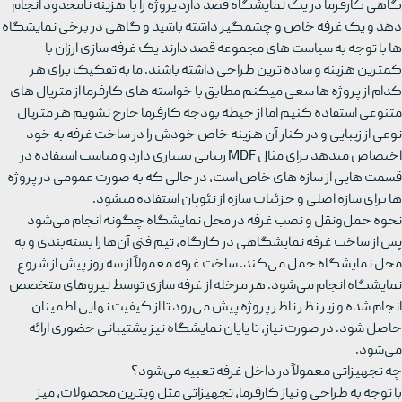
گاهی کارفرما در یک نمایشگاه قصد دارد پروژه را با هزینه نامحدود انجام
دهد و یک غرفه خاص و چشمگیر داشته باشید و گاهی در برخی نمایشگاه
ها با توجه به سیاست های مجموعه قصد دارند یک غرفه سازی ارزان با
کمترین هزینه و ساده ترین طراحی داشته باشند. ما به تفکیک برای هر
کدام از پروژه ها سعی میکنم مطابق با خواسته های کارفرما از متریال های
متنوعی استفاده کنیم اما از حیطه بودجه کارفرما خارج نشویم هر متریال
نوعی از زیبایی و در کنار آن هزینه خاص خودش را در ساخت غرفه به خود
اختصاص میدهد برای مثال MDF زیبایی بسیاری دارد و مناسب استفاده در
قسمت هایی از سازه های خاص است، در حالی که به صورت عمومی در پروژه
ها برای سازه اصلی و جزئیات سازه از نئوپان استفاده میشود.
نحوه حمل‌ونقل و نصب غرفه در محل نمایشگاه چگونه انجام می‌شود
پس از ساخت غرفه نمایشگاهی در کارگاه، تیم فنی آن‌ها را بسته‌بندی و به
محل نمایشگاه حمل می‌کند. ساخت غرفه معمولاً از سه روز پیش از شروع
نمایشگاه انجام می‌شود. هر مرخله از غرفه سازی توسط نیروهای متخصص
انجام شده و زیر نظر ناظر پروژه پیش می‌رود تا از کیفیت نهایی اطمینان
حاصل شود. در صورت نیاز، تا پایان نمایشگاه نیز پشتیبانی حضوری ارائه
می‌شود.
چه تجهیزاتی معمولاً در داخل غرفه تعبیه می‌شود؟
با توجه به طراحی و نیاز کارفرما، تجهیزاتی مثل ویترین محصولات، میز