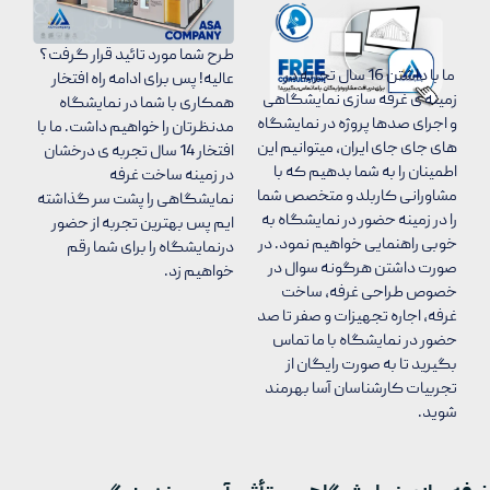
طرح شما مورد تائید قرار گرفت؟
ما با داشتن 16 سال تجربه در
عالیه! پس برای ادامه راه افتخار
زمینه ی غرفه سازی نمایشگاهی
همکاری با شما در نمایشگاه
و اجرای صدها پروژه در نمایشگاه
مدنظرتان را خواهیم داشت. ما با
های جای جای ایران، میتوانیم این
افتخار 14 سال تجربه ی درخشان
اطمینان را به شما بدهیم که با
در زمینه ساخت غرفه
مشاورانی کاربلد و متخصص شما
نمایشگاهی را پشت سر گذاشته
را در زمینه حضور در نمایشگاه به
ایم پس بهترین تجربه از حضور
خوبی راهنمایی خواهیم نمود. در
درنمایشگاه را برای شما رقم
صورت داشتن هرگونه سوال در
خواهیم زد.
خصوص طراحی غرفه، ساخت
غرفه، اجاره تجهیزات و صفر تا صد
حضور در نمایشگاه با ما تماس
بگیرید تا به صورت رایگان از
تجربیات کارشناسان آسا بهرمند
شوید.