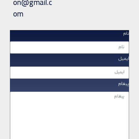
on@gmail.c
om
نام
ایمیل
پیغام