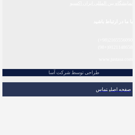
نمایشگاه بین المللی ایران اکسپو
با ما در ارتباط باشید
2165556090(98+)
9121148658(+98)
www.justasa.com
طراحی توسط شرکت آسا
صفحه اصلی
تماس