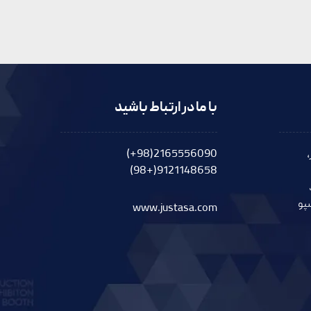
با ما در ارتباط باشید
2165556090(98+)
9121148658(+98)
پو
www.justasa.com