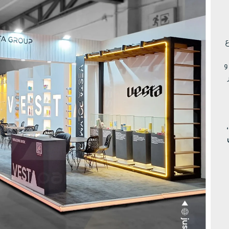
ع
و
،