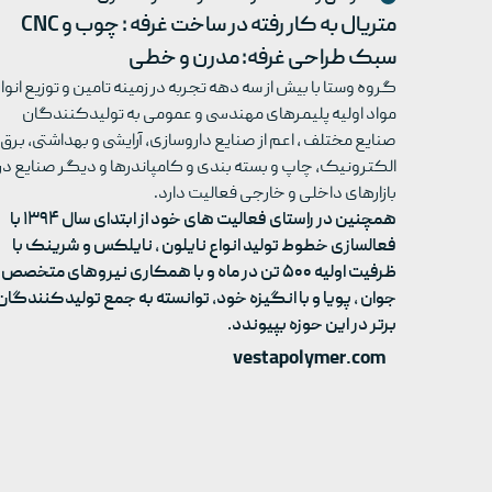
متریال به کار رفته در ساخت غرفه
: چوب و CNC
سبک طراحی غرفه: مدرن و خطی
گروه وستا با بیش از سه دهه تجربه در زمینه تامین و توزیع انوا
مواد اولیه پلیمرهای مهندسی و عمومی به تولیدکنندگان
صنایع مختلف ، اعم از صنایع داروسازی، آرایشی و بهداشتی، برق 
الکترونیک، چاپ و بسته بندی و کامپاندرها و دیگر صنایع در
بازارهای داخلی و خارجی فعالیت دارد.
همچنین در راستای فعالیت های خود از ابتدای سال ۱۳۹۴ با
فعالسازی خطوط تولید انواع نایلون ، نایلکس و شرینک با
ظرفیت اولیه ۵۰۰ تن در ماه و با همکاری نیروهای متخصص 
جوان ، پویا و با انگیزه خود، توانسته به جمع تولیدکنندگان
برتر در این حوزه بپیوندد.
vestapolymer.com