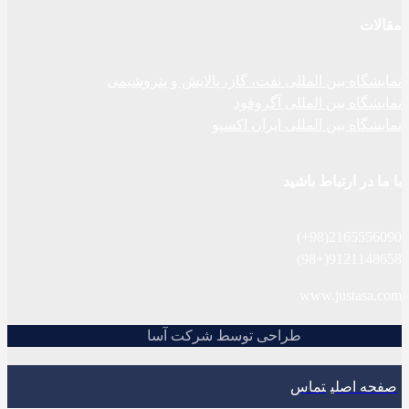
مقالات
نمایشگاه بین المللی نفت، گاز، پالایش و پتروشیمی
نمایشگاه بین المللی آگروفود
نمایشگاه بین المللی ایران اکسپو
با ما در ارتباط باشید
2165556090(98+)
9121148658(+98)
www.justasa.com
طراحی توسط شرکت آسا
صفحه اصلی
تماس