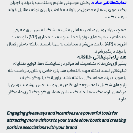
نمایشگاهی ساده
، پخش موسیقی ملایم و متناسب با برند یا اجرای
یک دموی زنده از محصول می‌تواند مخاطب را برای توقف مقابل غرفه
ترغیب کند.
همچنین افزودن عناصر تعاملی مثل نمایشگر لمسی برای معرفی
خدمات، یا تجربه‌های نوآورانه مانند واقعیت مجازی (VR) یا واقعیت
افزوده (AR)، باعث می‌شود مخاطب نه‌تنها بایستد، بلکه به‌طور فعال
با برند درگیر شود.
هدایای تبلیغاتی خلاقانه
یکی از روش‌های کلاسیک اما مؤثر در نمایشگاه‌ها، توزیع هدایای
تبلیغاتی است. نکته مهم، انتخاب هدایای خاص و کاربردی است که
با هویت برند هماهنگی داشته باشد. پاوربانک با لوگو، کیف
پارچه‌ای شکیل یا دفترچه‌های خاص می‌توانند حس ارزشمند بودن را
در ذهن بازدیدکننده ایجاد کنند. این هدایای کوچک اثری ماندگار
دارند.
Engaging giveaways and incentives are powerful tools for
attracting more visitors to your trade show booth and creating
positive associations with your brand